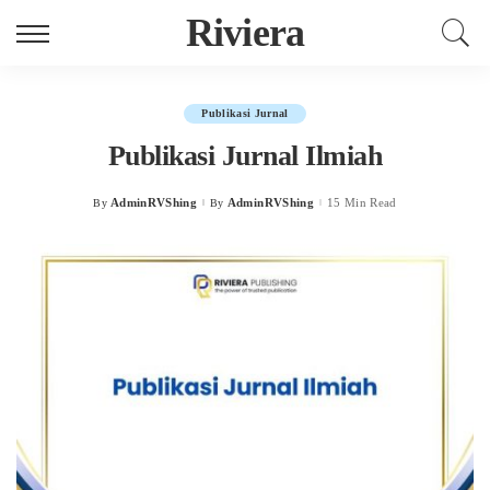
Riviera
Publikasi Jurnal
Publikasi Jurnal Ilmiah
AdminRVShing
AdminRVShing
15 Min Read
By
By
Posted
Posted
by
by