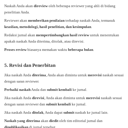
Naskah Anda akan
direview
oleh beberapa reviewer yang ahli di bidang
penelitian Anda.
Reviewer akan
memberikan penilaian
terhadap naskah Anda, termasuk
keaslian, metodologi, hasil penelitian, dan kesimpulan
.
Redaksi jurnal akan
mempertimbangkan hasil review
untuk menentukan
apakah naskah Anda diterima, ditolak, atau direvisi.
Proses review
biasanya memakan waktu
beberapa bulan
.
5. Revisi dan Penerbitan
Jika naskah Anda
diterima
, Anda akan diminta untuk
merevisi
naskah sesuai
dengan saran reviewer.
Perbaiki naskah
Anda dan
submit kembali
ke jurnal.
Jika naskah Anda
direvisi
, Anda akan diminta untuk
merevisi
naskah sesuai
dengan saran reviewer dan
submit kembali
ke jurnal.
Jika naskah Anda
ditolak
, Anda dapat
submit
naskah ke jurnal lain.
Naskah yang diterima
akan
diedit
oleh tim editorial jurnal dan
dipublikasikan
di jurnal tersebut.