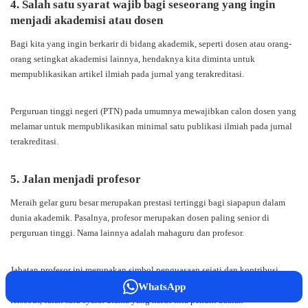
4. Salah satu syarat wajib bagi seseorang yang ingin
menjadi akademisi atau dosen
Bagi kita yang ingin berkarir di bidang akademik, seperti dosen atau orang-
orang setingkat akademisi lainnya, hendaknya kita diminta untuk
mempublikasikan artikel ilmiah pada jurnal yang terakreditasi.
Perguruan tinggi negeri (PTN) pada umumnya mewajibkan calon dosen yang
melamar untuk mempublikasikan minimal satu publikasi ilmiah pada jurnal
terakreditasi.
5. Jalan menjadi profesor
Meraih gelar guru besar merupakan prestasi tertinggi bagi siapapun dalam
dunia akademik. Pasalnya, profesor merupakan dosen paling senior di
perguruan tinggi. Nama lainnya adalah mahaguru dan profesor.
Jabatan profesor ini merupakan simbol penguasaan sejati dan kontribusi
signifikan kami terhadap bidang keilmuan tertentu. Untuk memperoleh gelar
WhatsApp
tersebut, salah satu syarat utama yang harus kita penuhi adalah