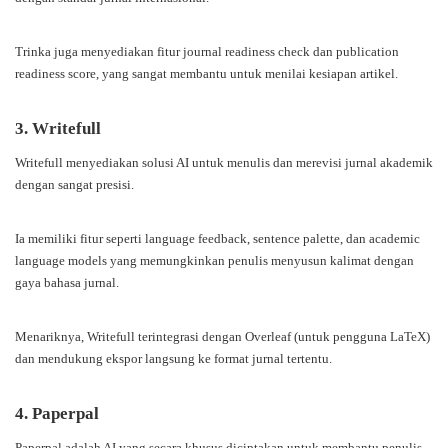
Trinka juga menyediakan fitur journal readiness check dan publication
readiness score, yang sangat membantu untuk menilai kesiapan artikel.
3. Writefull
Writefull menyediakan solusi AI untuk menulis dan merevisi jurnal akademik
dengan sangat presisi.
Ia memiliki fitur seperti language feedback, sentence palette, dan academic
language models yang memungkinkan penulis menyusun kalimat dengan
gaya bahasa jurnal.
Menariknya, Writefull terintegrasi dengan Overleaf (untuk pengguna LaTeX)
dan mendukung ekspor langsung ke format jurnal tertentu.
4. Paperpal
Paperpal adalah AI yang secara khusus diciptakan untuk membantu penulis