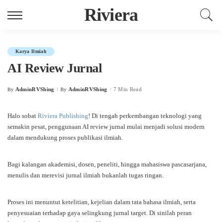
Riviera
Karya Ilmiah
AI Review Jurnal
AdminRVShing
AdminRVShing
7 Min Read
By
By
Posted
Posted
by
by
Halo sobat
Riviera Publishing
! Di tengah perkembangan teknologi yang
semakin pesat, penggunaan AI review jurnal mulai menjadi solusi modern
dalam mendukung proses publikasi ilmiah.
Bagi kalangan akademisi, dosen, peneliti, hingga mahasiswa pascasarjana,
menulis dan merevisi jurnal ilmiah bukanlah tugas ringan.
Proses ini menuntut ketelitian, kejelian dalam tata bahasa ilmiah, serta
penyesuaian terhadap gaya selingkung jurnal target. Di sinilah peran