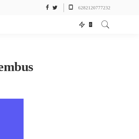
6282120777232
0
tembus