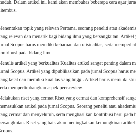
mudah. Dalam artikel ini, kami akan membahas beberapa cara agar jur
ditembus.
Menentukan topik yang relevan Pertama, seorang peneliti atau akademi
yang relevan dan menarik bagi bidang ilmu yang bersangkutan. Artikel
jurnal Scopus harus memiliki kebaruan dan orisinalitas, serta memperhat
kontribusi pada bidang ilmu.
Menulis artikel yang berkualitas Kualitas artikel sangat penting dalam 
jurnal Scopus. Artikel yang dipublikasikan pada jurnal Scopus harus me
yang ketat dan memiliki kualitas yang tinggi. Artikel harus memiliki stru
serta mempertimbangkan aspek peer-review.
Melakukan riset yang cermat Riset yang cermat dan komprehensif sanga
memasukkan artikel pada jurnal Scopus. Seorang peneliti atau akademis
yang cermat dan menyeluruh, serta menghasilkan kontribusi baru pada 
bersangkutan. Riset yang baik akan meningkatkan kemungkinan artikel d
Scopus.