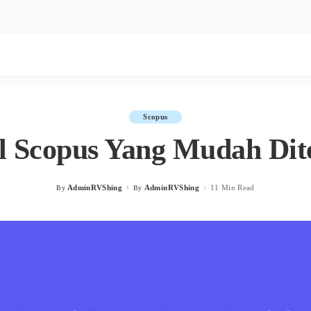
Scopus
l Scopus Yang Mudah Di
AdminRVShing
AdminRVShing
11 Min Read
By
By
Posted
Posted
by
by