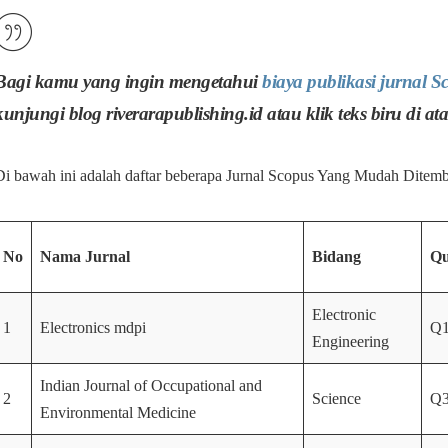
Bagi kamu yang ingin mengetahui
biaya publikasi jurnal S
kunjungi blog riverarapublishing.id atau klik teks biru di ata
Di bawah ini adalah daftar beberapa Jurnal Scopus Yang Mudah Ditemb
No
Nama Jurnal
Bidang
Qu
Electronic
1
Electronics mdpi
Q
Engineering
Indian Journal of Occupational and
2
Science
Q
Environmental Medicine