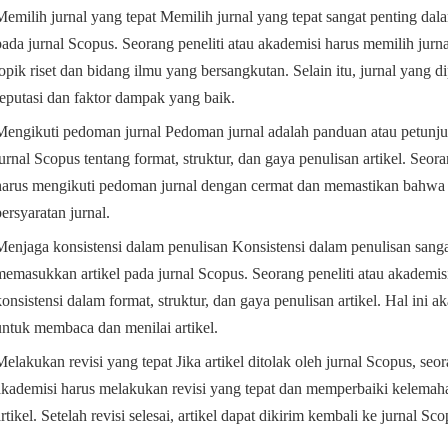
Memilih jurnal yang tepat Memilih jurnal yang tepat sangat penting da
pada jurnal Scopus. Seorang peneliti atau akademisi harus memilih jurn
topik riset dan bidang ilmu yang bersangkutan. Selain itu, jurnal yang di
reputasi dan faktor dampak yang baik.
Mengikuti pedoman jurnal Pedoman jurnal adalah panduan atau petunju
jurnal Scopus tentang format, struktur, dan gaya penulisan artikel. Seora
harus mengikuti pedoman jurnal dengan cermat dan memastikan bahwa
persyaratan jurnal.
Menjaga konsistensi dalam penulisan Konsistensi dalam penulisan sang
memasukkan artikel pada jurnal Scopus. Seorang peneliti atau akademis
konsistensi dalam format, struktur, dan gaya penulisan artikel. Hal in
untuk membaca dan menilai artikel.
Melakukan revisi yang tepat Jika artikel ditolak oleh jurnal Scopus, seor
akademisi harus melakukan revisi yang tepat dan memperbaiki kelemah
artikel. Setelah revisi selesai, artikel dapat dikirim kembali ke jurnal Sc