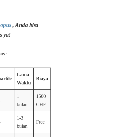
copus
, Anda bisa
s ya!
us :
Lama
artile
Biaya
Waktu
1
1500
1
bulan
CHF
1-3
3
Free
bulan