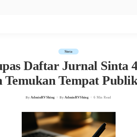
Sinta
as Daftar Jurnal Sinta 
 Temukan Tempat Publik
AdminRVShing
AdminRVShing
6 Min Read
By
By
Posted
Posted
by
by