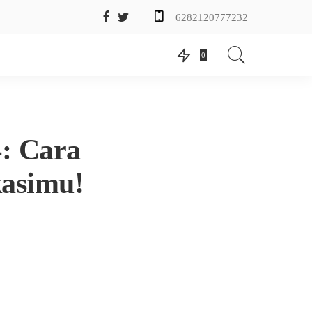
6282120777232
0
4: Cara
asimu!