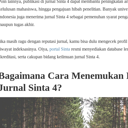
Poin lainnya, publikasi di jurnal Sinta 4 dapat membantu peningkatan an
kelulusan mahasiswa, hingga pengajuan hibah penelitian. Banyak univer
Indonesia juga menerima jurnal Sinta 4 sebagai pemenuhan syarat peng
maupun tugas akhir.
Jika masih ragu dengan reputasi jurnal, kamu bisa dulu mengecek profil 
riwayat indeksasinya. Oiya,
portal Sinta
resmi menyediakan database len
akreditasi, serta cakupan bidang keilmuan jurnal Sinta 4.
Bagaimana Cara Menemukan 
Jurnal Sinta 4?