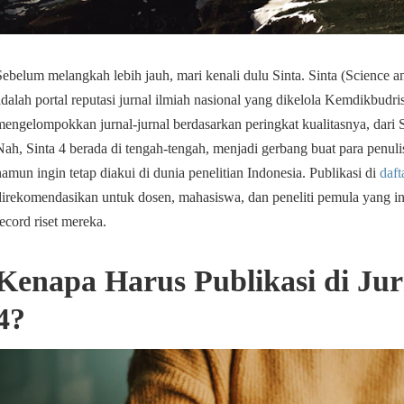
Sebelum melangkah lebih jauh, mari kenali dulu Sinta. Sinta (Science 
adalah portal reputasi jurnal ilmiah nasional yang dikelola Kemdikbudris
mengelompokkan jurnal-jurnal berdasarkan peringkat kualitasnya, dari S
Nah, Sinta 4 berada di tengah-tengah, menjadi gerbang buat para penul
namun ingin tetap diakui di dunia penelitian Indonesia. Publikasi di
daft
direkomendasikan untuk dosen, mahasiswa, dan peneliti pemula yang 
record riset mereka.
Kenapa Harus Publikasi di Jur
4?