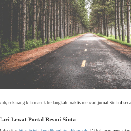
Nah, sekarang kita masuk ke langkah praktis mencari jurnal Sinta 4 seca
Cari Lewat Portal Resmi Sinta
Buka situs
https://sinta.kemdikbud.go.id/journals
. Di halaman pencarian,