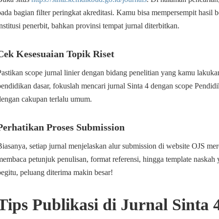
pada bagian filter peringkat akreditasi. Kamu bisa mempersempit hasil 
institusi penerbit, bahkan provinsi tempat jurnal diterbitkan.
Cek Kesesuaian Topik Riset
Pastikan scope jurnal linier dengan bidang penelitian yang kamu lakukan
pendidikan dasar, fokuslah mencari jurnal Sinta 4 dengan scope Pendidi
dengan cakupan terlalu umum.
Perhatikan Proses Submission
Biasanya, setiap jurnal menjelaskan alur submission di website OJS me
membaca petunjuk penulisan, format referensi, hingga template naskah
begitu, peluang diterima makin besar!
Tips Publikasi di Jurnal Sinta